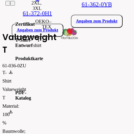
2XL,
61-362-0YB
3XL
61-372-0H1
OEKO–
Angaben zum Produkt
Zertifikat
TEX
Angaben zum Produkt
Valueweight
T-Shirt-
T-
Entwurf
shirt
T
Produktkarte
61-036-0ZU
0610360.pdf
T-
Shirt
Valueweight
PDF-
T
Katalog
Material:
FOTL-Digital_Catalogue2026-EN-AW
100
%
Baumwolle;