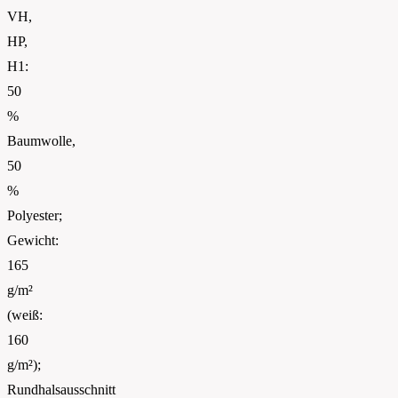
VH,
HP,
H1:
50
%
Baumwolle,
50
%
Polyester;
Gewicht:
165
g/m²
(weiß:
160
g/m²);
Rundhalsausschnitt