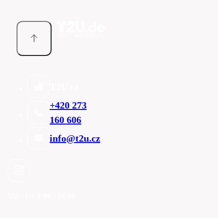
T2U cz
+420 273
160 606
info@t2u.cz
Mo - Fre
9:00 - 16:00