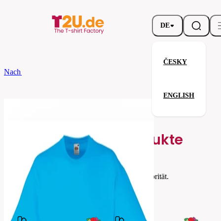
DE
ČESKY
Nach dem Brand
Fruit of the Loom
Valueweight T
ENGLISH
Valueweight T
Verwandte Produkte
Parameter
Fruit
Marke
of the
Ihre Zufriedenheit ist unsere Priorität.
Loom
61-
Code
036-
0ZU