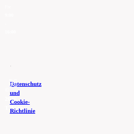
Fre
9:00
-
16:00
Datenschutz
©
und
2026
Cookie-
T2U.cz
Richtlinie