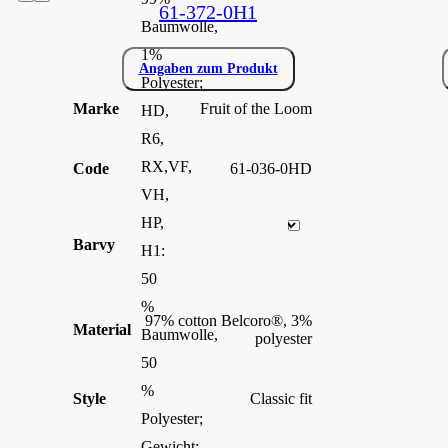
61-372-0H1
Baumwolle,
1%
Angaben zum Produkt
Polyester;
Marke
Fruit of the Loom
HD,
R6,
RX,VF,
Code
61-036-0HD
VH,
HP,
Barvy
H1:
50
%
97% cotton Belcoro®, 3%
Material
Baumwolle,
polyester
50
%
Style
Classic fit
Polyester;
Gewicht: