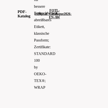
bessere
FOTL-
PDF-
Bedruckbarkeit,
Digital_Catalogue2026-
Katalog
EN-AW
abreißbares
Etikett,
klassische
Passform;
Zertifikate:
STANDARD
100
by
OEKO-
TEX®;
WRAP