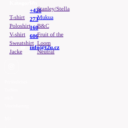
cz
Kategorien
Stanley/Stella
+420
T-shirt
Mukua
273
Poloshirt
B&C
160
V-shirt
Fruit of the
606
Sweatshirt
Loom
info@t2u.cz
Jacke
Neutral
Persönliches
Treffen
nach
Vereinbarung
Mo
-