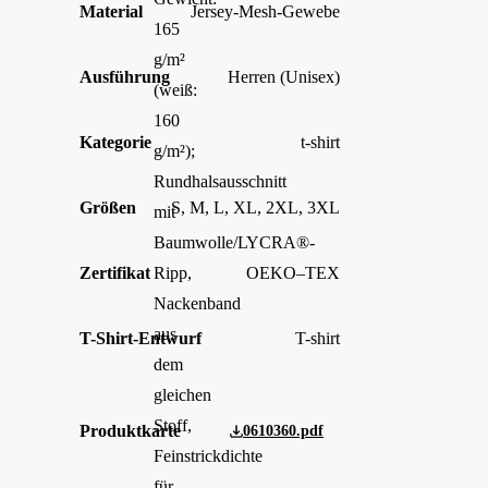
Material
Jersey-Mesh-Gewebe
165
g/m²
Ausführung
Herren (Unisex)
(weiß:
160
Kategorie
t-shirt
g/m²);
Rundhalsausschnitt
Größen
S, M, L, XL, 2XL, 3XL
mit
Baumwolle/LYCRA®-
Zertifikat
OEKO–TEX
Ripp,
Nackenband
aus
T-Shirt-Entwurf
T-shirt
dem
gleichen
Stoff,
Produktkarte
0610360.pdf
Feinstrickdichte
für