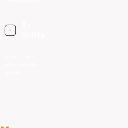
T-
Shirts
Wir sind schnell,
präzise und 100%
farbecht
Wir sind eine T-Shirt-Fabrik.