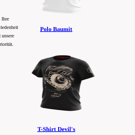
Ihre
riedenheit
Polo Baumit
t unsere
riorität.
T-Shirt Devil's