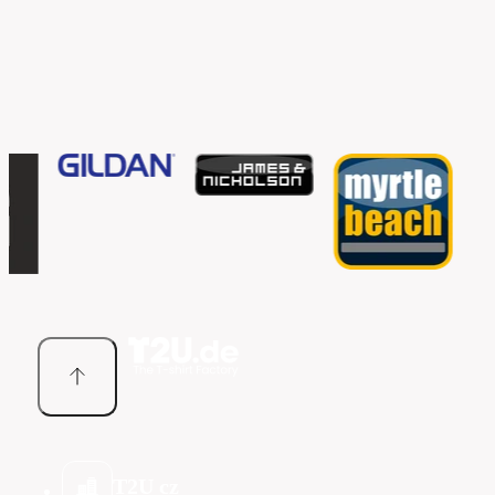
Brands
T2U cz