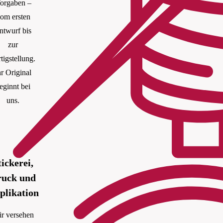
orgaben –
om ersten
ntwurf bis
zur
tigstellung.
hr Original
eginnt bei
uns.
tickerei,
ruck und
plikation
r versehen