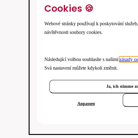
Cookies 🍪
Webové stránky používají k poskytování služeb,
návštěvnosti soubory cookies.
Následující volbou souhlasíte s našimi
zásady o
Svá nastavení můžete kdykoli změnit.
Ja, ich stimme z
Anpassen