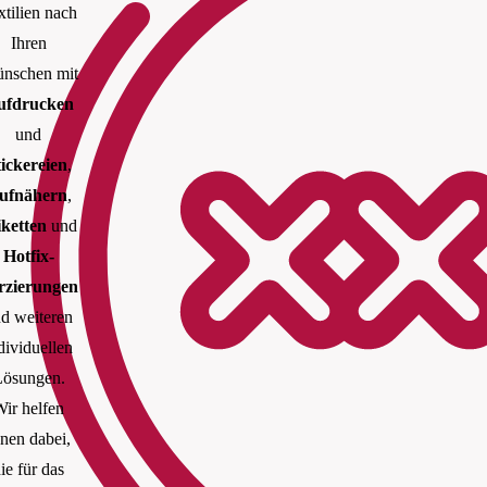
xtilien nach
Ihren
nschen mit
ufdrucken
und
tickereien
,
ufnähern
,
iketten
und
Hotfix-
rzierungen
d weiteren
dividuellen
ösungen.
ir helfen
nen dabei,
ie für das