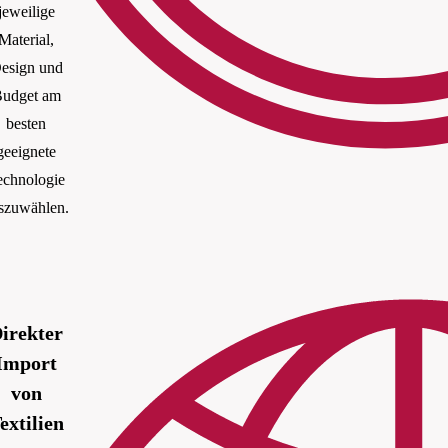
jeweilige
Material,
esign und
udget am
besten
geeignete
echnologie
szuwählen.
irekter
Import
von
extilien