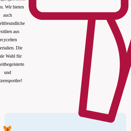
en. Wir bieten
auch
ltfreundliche
xtilien aus
recycelten
erialien. Die
ale Wahl für
eitbegeisterte
und
tzensportler!
2