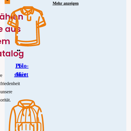
Mehr anzeigen
ählen
e aus
em
atalog
Polo-
T-
shirt
Shirt
re
friedenheit
t unsere
orität.