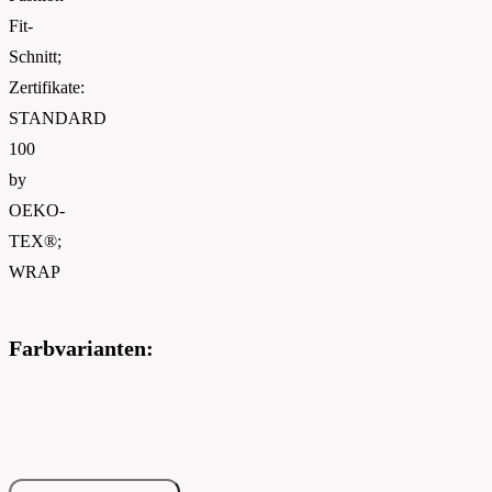
Fit-
Schnitt;
Zertifikate:
STANDARD
100
by
OEKO-
TEX®;
WRAP
Farbvarianten: