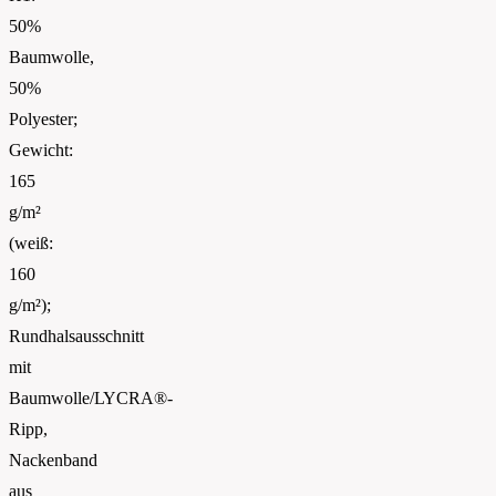
50%
Baumwolle,
50%
Polyester;
Gewicht:
165
g/m²
(weiß:
160
g/m²);
Rundhalsausschnitt
mit
Baumwolle/LYCRA®-
Ripp,
Nackenband
aus