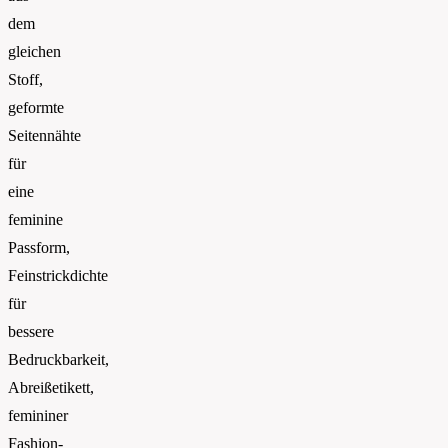
dem
gleichen
Stoff,
geformte
Seitennähte
für
eine
feminine
Passform,
Feinstrickdichte
für
bessere
Bedruckbarkeit,
Abreißetikett,
femininer
Fashion-