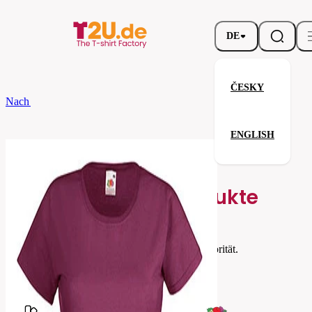
DE
ČESKY
Nach dem Brand
Fruit of the Loom
Ladies Valueweight T
ENGLISH
Ladies Valueweight T
Verwandte Produkte
Parameter
Fruit
Marke
of the
Ihre Zufriedenheit ist unsere Priorität.
Loom
61-
Code
372-
041