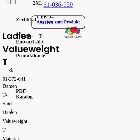
2XL
61-036-059
OEKO–
Zertifikat
TEX
Angaben zum Produkt
Ladies
T-Shirt-
T-
Entwurf
shirt
Valueweight
Produktkarte
T
0613720.pdf
61-372-041
Damen
PDF-
T-
Katalog
Shirt
FOTL-Digital_Catalogue2026-EN-AW
Damen
Valueweight
T
Material: