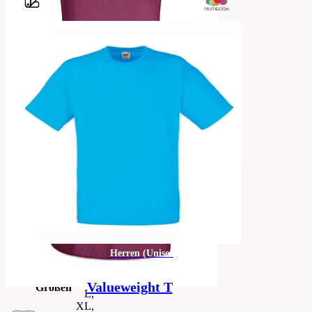
Barvy
Classic
Style
fit
Jersey-
Material
Mesh-
Gewebe
Ausführung
Damen
t-
Kategorie
shirt
Herren (Unisex)
XS,
S,
M,
Valueweight T
Größen
L,
XL,