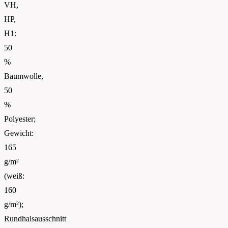
VH,
HP,
H1:
50
%
Baumwolle,
50
%
Polyester;
Gewicht:
165
g/m²
(weiß:
160
g/m²);
Rundhalsausschnitt