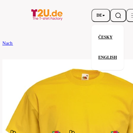
DE
ČESKY
Nach dem Brand
Fruit of the Loom
Valueweight T
ENGLISH
Valueweight T
Verwandte Produkte
Parameter
Fruit
Marke
of the
Ihre Zufriedenheit ist unsere Priorität.
Loom
61-
Code
036-
034