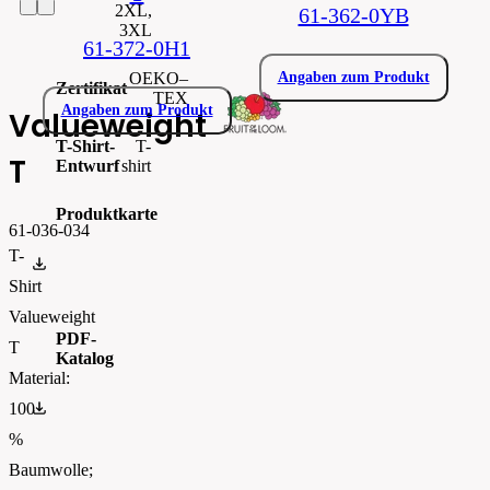
2XL,
61-362-0YB
3XL
61-372-0H1
OEKO–
Angaben zum Produkt
Zertifikat
TEX
Angaben zum Produkt
Valueweight
T-Shirt-
T-
T
Entwurf
shirt
Produktkarte
61-036-034
T-
0610360.pdf
Shirt
Valueweight
PDF-
T
Katalog
Material:
FOTL-Digital_Catalogue2026-EN-AW
100
%
Baumwolle;