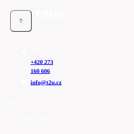
T2U cz
+420 273
160 606
info@t2u.cz
Mo - Fre
9:00 - 16:00