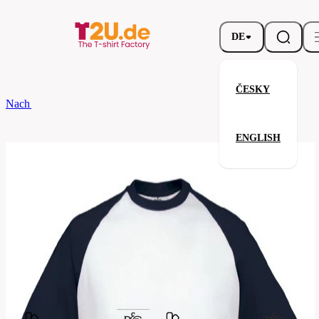
DE
ČESKY
Nach dem Brand
B&C
Baseball T-Shirt
ENGLISH
Baseball T-Shirt
Verwandte Produkte
Parameter
Marke
B&C
Ihre Zufriedenheit ist unsere Priorität.
TU020-
Code
white-
navy