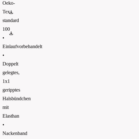
Oeko-
Tex
OEKO-TEX 100
standard
100
PETA
•
Einlaufvorbehandelt
•
Doppelt
gelegtes,
1x1
geripptes
Halsbündchen
mit
Elasthan
•
Nackenband