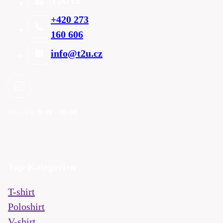
T2U cz
+420 273
160 606
info@t2u.cz
Mo - Fre
9:00 - 16:00
Top-Kategorien
T-shirt
Poloshirt
V-shirt