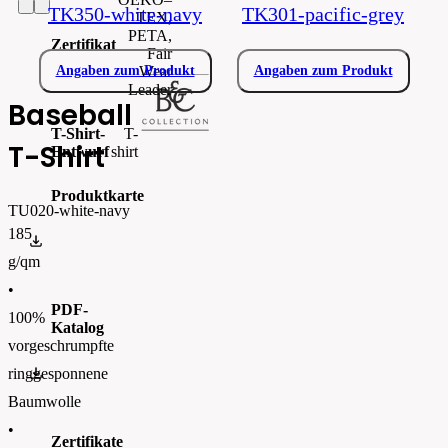
TK350-white-navy
TK301-pacific-grey
TEX,
PETA,
Zertifikat
Fair
Wear
Angaben zum Produkt
Angaben zum Produkt
Leader
Baseball
T-Shirt-
T-
T-Shirt
Entwurf
shirt
Produktkarte
TU020-white-navy
185
TU020.pdf
g/qm
•
PDF-
100%
Katalog
vorgeschrumpfte
BC_CATALOGUE_2023_ENFinal.pdf
ringgesponnene
Baumwolle
•
Zertifikate