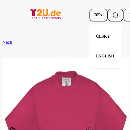
DE
ČESKY
Nach dem Brand
B&C
EXACT 190 /KIDS
ENGLISH
EXACT 190 /KIDS
Verwandte Produkte
Parameter
Marke
B&C
Ihre Zufriedenheit ist unsere Priorität.
TK301-
Code
sorbet