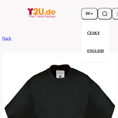
DE
ČESKY
Nach dem Brand
B&C
EXACT 190 /KIDS
ENGLISH
EXACT 190 /KIDS
Verwandte Produkte
Parameter
Marke
B&C
Ihre Zufriedenheit ist unsere Priorität.
TK301-
Code
black