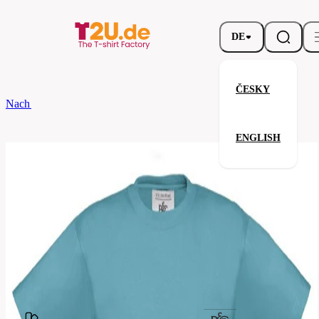
DE
ČESKY
Nach dem Brand
B&C
EXACT 190 /KIDS
ENGLISH
EXACT 190 /KIDS
Verwandte Produkte
Parameter
Marke
B&C
Ihre Zufriedenheit ist unsere Priorität.
TK301-
Code
swimming-
pool