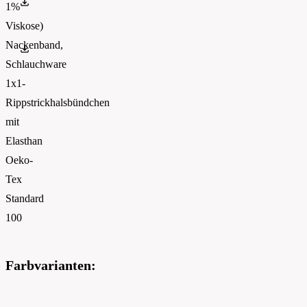
OEKO-TEX 100
1%
Viskose)
Nackenband,
PETA
Schlauchware
1x1-
Rippstrickhalsbündchen
mit
Elasthan
Oeko-
Tex
Standard
100
Farbvarianten: