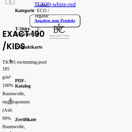
TU020-white-red
t-shirt,
Kategorie
ECO /
organic
Angaben zum Produkt
T-Shirt-
T-
EXACT 190
Entwurf
shirt
/KIDS
Produktkarte
TK301.pdf
TK301-swimming-pool
185
g/m²
PDF-
100%
Katalog
Baumwolle,
BC_CATALOGUE_2023_ENFinal.pdf
ringgesponnen
(Ash:
99%
Zertifikate
Baumwolle,