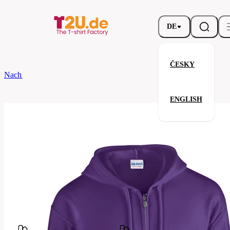
DE
ČESKY
Nach dem Brand
Gildan
Full Zip Hooded Sweatshirt
ENGLISH
Full Zip Hooded Sweatshirt
Verwandte Produkte
Parameter
Marke
Gildan
Ihre Zufriedenheit ist unsere Priorität.
G18600-
Code
081