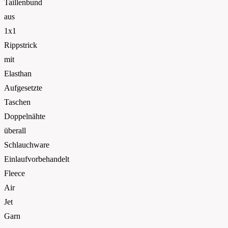
Taillenbund
aus
1x1
Rippstrick
mit
Elasthan
Aufgesetzte
Taschen
Doppelnähte
überall
Schlauchware
Einlaufvorbehandelt
Fleece
Air
Jet
Garn