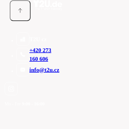
T2U cz
+420 273
160 606
info@t2u.cz
Mo - Fre
9:00 - 16:00