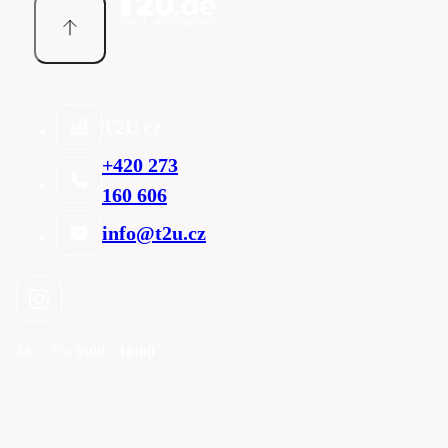
T2U cz
+420 273
160 606
info@t2u.cz
Mo - Fre
9:00 - 16:00