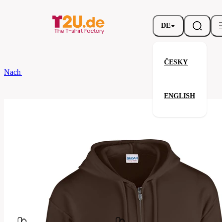
DE
ČESKY
Nach dem Brand
Gildan
Full Zip Hooded Sweatshirt
ENGLISH
Full Zip Hooded Sweatshirt
Verwandte Produkte
Parameter
Marke
Gildan
Ihre Zufriedenheit ist unsere Priorität.
G18600-
Code
105