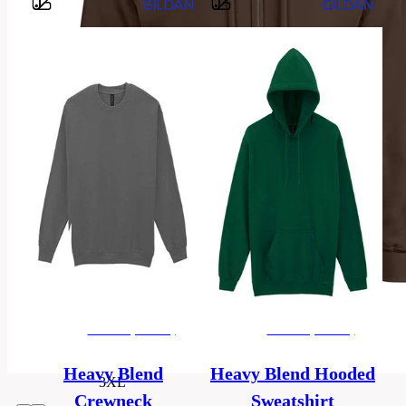
Barvy
50%
cotton,
Material
50%
polyester
4XL,
Größen
5XL
Herren
Ausführung
(Unisex)
Kategorie
Sweatshirt
S,
M,
Herren (Unisex)
Herren (Unisex)
L,
Größen
XL,
2XL,
Heavy Blend
Heavy Blend Hooded
3XL
Crewneck
Sweatshirt