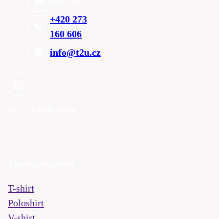
T2U cz
+420 273
160 606
info@t2u.cz
Mo - Fre
9:00 - 16:00
Top-Kategorien
T-shirt
Poloshirt
V-shirt