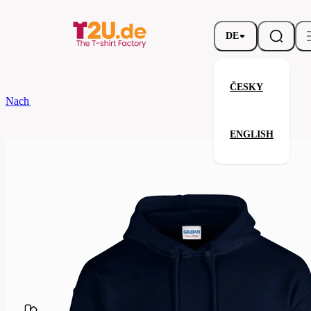
DE
ČESKY
Nach dem Brand
Gildan
Heavy Blend Hooded Sweatshirt
ENGLISH
Heavy Blend Hooded Sweatshir
Verwandte Produkte
Parameter
Marke
Gildan
Ihre Zufriedenheit ist unsere Priorität.
G18500-
Code
032