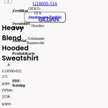
G18600-516
OEKO–
Zertifikat
TEX
Angaben zum Produkt
Sweatshirt-
Heavy
Hoodies
Schnitt
Blend
Gekämmte
Material
Baumwolle
Hooded
Produktkarte
Sweatshirt
gi18500.pdf
G18500-032
271
PDF-
g/qm
Katalog
(White:
FLIPBOOK_GL - PW - EUR - PRT - 2026 Swatchalog
257
g/qm)