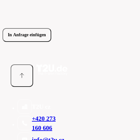
In Anfrage einfügen
T2U cz
+420 273
160 606
info@t2u.cz