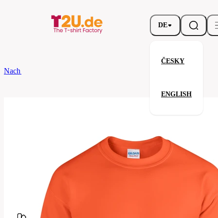
DE
ČESKY
Nach dem Brand
Gildan
Heavy Blend Crewneck Sweatshirt
ENGLISH
Heavy Blend Crewneck Sweatsh
Verwandte Produkte
Parameter
Marke
Gildan
Ihre Zufriedenheit ist unsere Priorität.
G18000-
Code
037