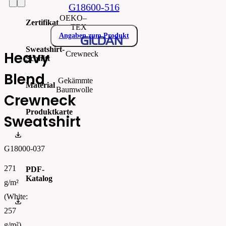
G18600-516
OEKO–
Zertifikat
TEX
Angaben zum Produkt
Sweatshirt-
Heavy
Crewneck
Schnitt
Blend
Gekämmte
Material
Baumwolle
Crewneck
Produktkarte
Sweatshirt
gi18000_produktový list.pdf
G18000-037
271
PDF-
Katalog
g/m²
(White:
FLIPBOOK_GL - PW - EUR - PRT - 2026 Swatchalog
257
g/m²)