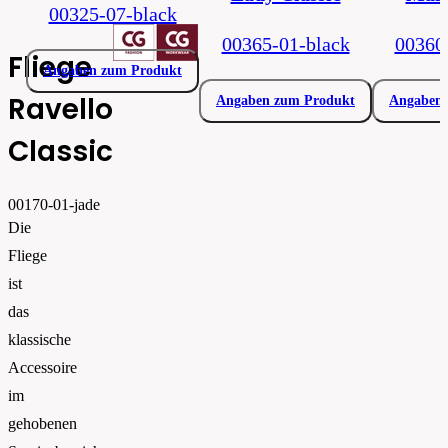
00325-07-black
00365-01-black
00360
Fliege
Angaben zum Produkt
Ravello
Angaben zum Produkt
Angaben 
Classic
00170-01-jade
Die
Fliege
ist
das
klassische
Accessoire
im
gehobenen