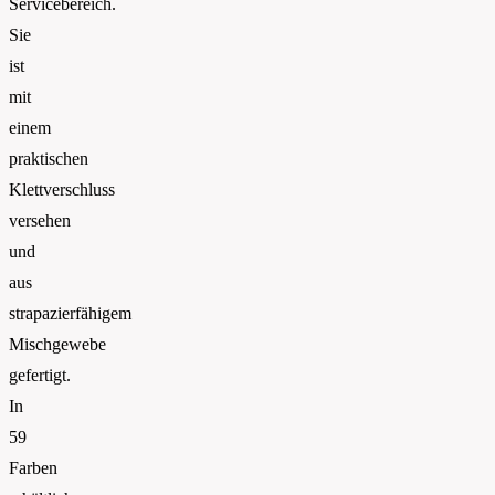
Servicebereich.
Sie
ist
mit
einem
praktischen
Klettverschluss
versehen
und
aus
strapazierfähigem
Mischgewebe
gefertigt.
In
59
Farben