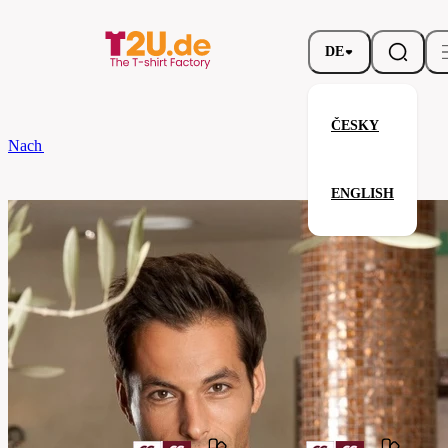
DE
ČESKY
Nach dem Brand
CG
Fliege Ravello Classic
ENGLISH
Fliege Ravello Classic
Verwandte Produkte
Parameter
Marke
CG
Ihre Zufriedenheit ist unsere Priorität.
00170-
Code
01-
caramel