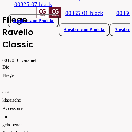
00325-07-black
00365-01-black
00360
Fliege
Angaben zum Produkt
Ravello
Angaben zum Produkt
Angaben 
Classic
00170-01-caramel
Die
Fliege
ist
das
klassische
Accessoire
im
gehobenen