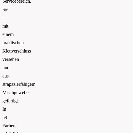
Servicebereich.
Sie
ist
mit
einem
praktischen
Klettverschluss
versehen
und
aus
strapazierfähigem
Mischgewebe
gefertigt.
In
59
Farben