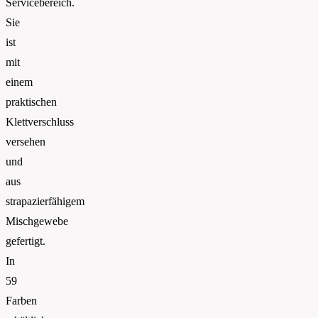
Servicebereich.
Sie
ist
mit
einem
praktischen
Klettverschluss
versehen
und
aus
strapazierfähigem
Mischgewebe
gefertigt.
In
59
Farben