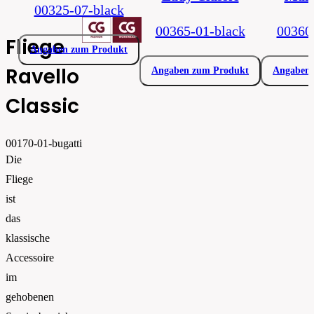
00325-07-black
00365-01-black
00360
Fliege
Angaben zum Produkt
Ravello
Angaben zum Produkt
Angaben 
Classic
00170-01-bugatti
Die
Fliege
ist
das
klassische
Accessoire
im
gehobenen