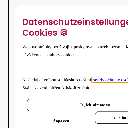
Datenschutzeinstellung
Cookies 🍪
Webové stránky používají k poskytování služeb, personali
návštěvnosti soubory cookies.
Následující volbou souhlasíte s našimi
zásady ochrany oso
Svá nastavení můžete kdykoli změnit.
Ja, ich stimme zu.
Ich stim
Anpassen