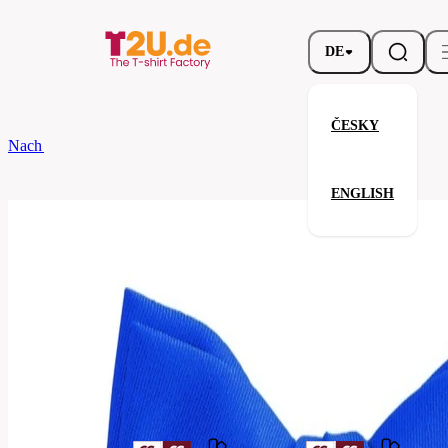
DE
ČESKY
Nach dem Brand
CG
Fliege Ravello Classic
ENGLISH
Fliege Ravello Classic
Verwandte Produkte
Parameter
Marke
CG
Ihre Zufriedenheit ist unsere Priorität.
00170-
Code
01-
bugatti