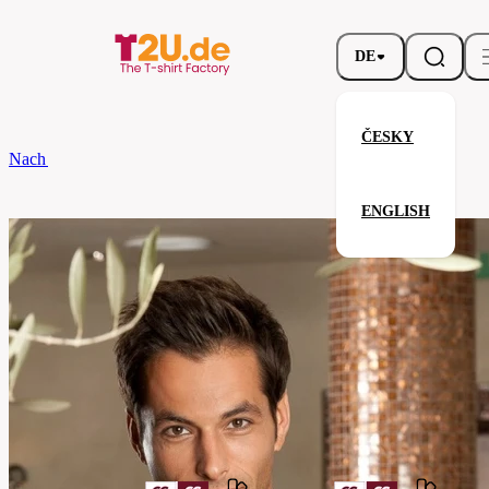
DE
ČESKY
Nach dem Brand
CG
Fliege Ravello Classic
ENGLISH
Fliege Ravello Classic
Verwandte Produkte
Parameter
Marke
CG
Ihre Zufriedenheit ist unsere Priorität.
00170-
01-
Code
blue-
shadow