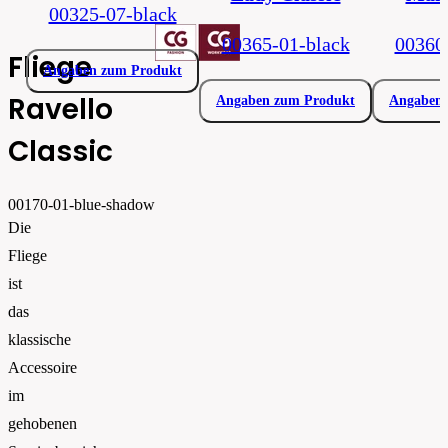
00325-07-black
00365-01-black
00360
Fliege
Angaben zum Produkt
Ravello
Angaben zum Produkt
Angaben 
Classic
00170-01-blue-shadow
Die
Fliege
ist
das
klassische
Accessoire
im
gehobenen