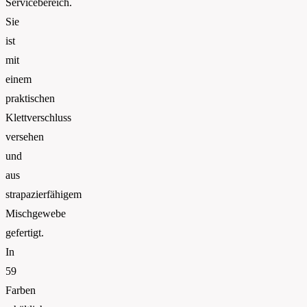
Servicebereich.
Sie
ist
mit
einem
praktischen
Klettverschluss
versehen
und
aus
strapazierfähigem
Mischgewebe
gefertigt.
In
59
Farben