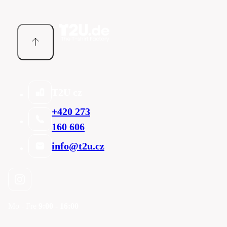
T2U cz
+420 273
160 606
info@t2u.cz
Mo - Fre
9:00 - 16:00