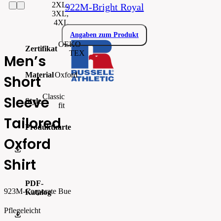
2XL,
922M-Bright Royal
3XL,
4XL
Angaben zum Produkt
OEKO–
Zertifikat
TEX
Men’s
Material
Oxford
Short
Classic
Sleeve
Style
fit
Tailored
Produktkarte
Oxford
711_00--R-923M-0_sizespecs.pdf
Shirt
PDF-
923M-Corporate Bue
Katalog
Pflegeleicht
Russell_Athletic_CATALOGUE 2026_EN_WEB