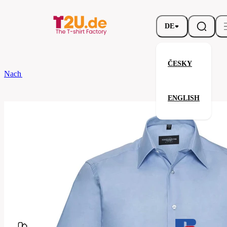
DE
ČESKY
Nach dem Brand
Russell
Men’s Short Sleeve Tailored Oxford Shirt
ENGLISH
Men’s Short Sleeve Tailored Oxf
Verwandte Produkte
Parameter
Marke
Russell
Ihre Zufriedenheit ist unsere Priorität.
923M-
Code
Corporate
Bue