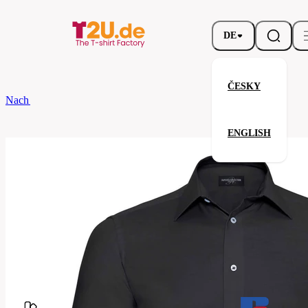
DE
ČESKY
Nach dem Brand
Russell
Men’s Long Sleeve Tailored Oxford Shirt
ENGLISH
Men’s Long Sleeve Tailored Oxf
Verwandte Produkte
Parameter
Marke
Russell
Ihre Zufriedenheit ist unsere Priorität.
922M-
Code
Black