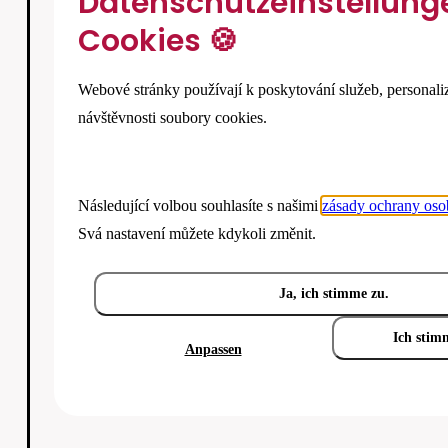
Datenschutzeinstellung
Cookies 🍪
Webové stránky používají k poskytování služeb, personali
návštěvnosti soubory cookies.
Následující volbou souhlasíte s našimi
zásady ochrany oso
Svá nastavení můžete kdykoli změnit.
Ja, ich stimme zu.
Ich stim
Anpassen