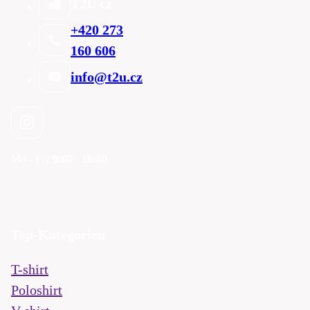
T2U cz
+420 273
160 606
info@t2u.cz
Mo - Fre
9:00 - 16:00
Top-Kategorien
T-shirt
Poloshirt