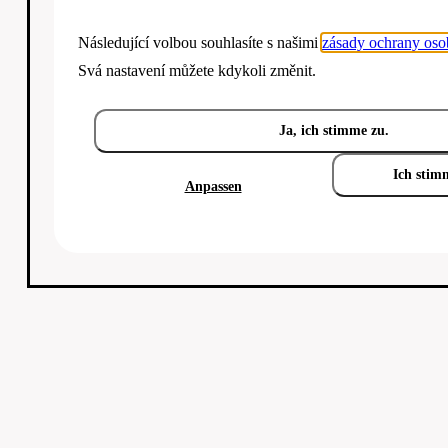
Následující volbou souhlasíte s našimi
zásady ochrany oso
Svá nastavení můžete kdykoli změnit.
Ja, ich stimme zu.
Ich stim
Anpassen