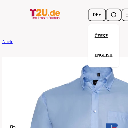
DE
ČESKY
Nach dem Brand
Russell
Men’s Long Sleeve Classic Ultimate Non-Iro
ENGLISH
Men’s Long Sleeve Classic Ulti
Verwandte Produkte
Parameter
Marke
Russell
Ihre Zufriedenheit ist unsere Priorität.
Code
956M
Barvy