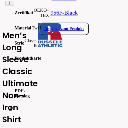
OEKO–
956F-Black
Zertifikat
TEX
Material
Twill
Angaben zum Produkt
Men’s
Classic
Style
Long
fit
Sleeve
Produktkarte
Classic
756_00--R-956M-0_sizespecs.pdf
Ultimate
PDF-
Non-
Katalog
Iron
Russell_Athletic_CATALOGUE 2026_EN_WEB
Shirt