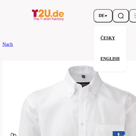
DE
ČESKY
Nach dem Brand
Russell
Men’s Long Sleeve Classic Ultimate Non-Iro
ENGLISH
Men’s Long Sleeve Classic Ulti
Verwandte Produkte
Parameter
Marke
Russell
Ihre Zufriedenheit ist unsere Priorität.
956M-
Code
White