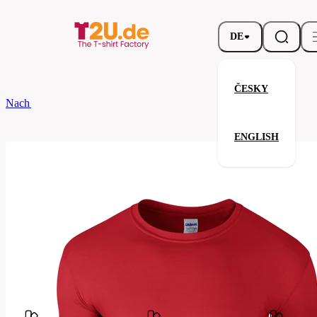
DE
ČESKY
Nach dem Brand
Gildan
Softstyle T-Shirt
ENGLISH
Softstyle T-Shirt
Verwandte Produkte
Parameter
Marke
Gildan
Ihre Zufriedenheit ist unsere Priorität.
GB64000-
Code
040