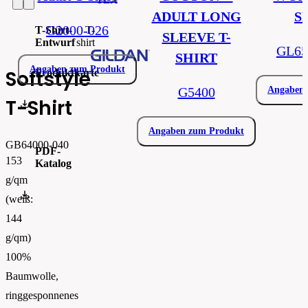
ADULT LONG
S
G2000-026
T-Shirt-
T-
SLEEVE T-
Entwurf
shirt
GL65
SHIRT
Angaben zum Produkt
Softstyle
Produktkarte
G5400
Angaben 
T-Shirt
Produktový list_gib64000.pdf
Angaben zum Produkt
GB64000-040
PDF-
153
Katalog
g/qm
FLIPBOOK_GL - PW - EUR - PRT - 2026 Swatchalog
(weiß:
144
g/qm)
100%
Baumwolle,
ringgesponnenes