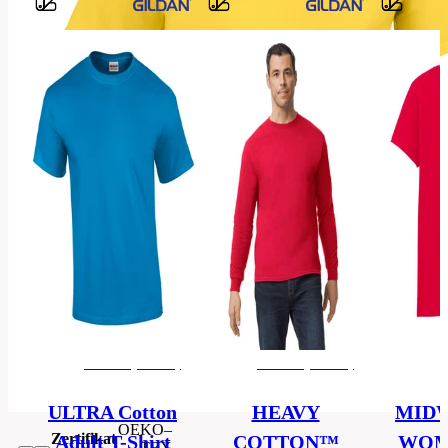
Barvy
100%
cotton
Material
ring
spun
Größen
4XL
Ausführung
kinder
t-
Kategorie
shirt
XS,
S,
Größen
M,
Herren (Unisex)
Herren (Unisex)
L,
XL
ULTRA Cotton
HEAVY
MID
OEKO–
Zertifikat
Adult T-Shirt
COTTON™
WOME
TEX