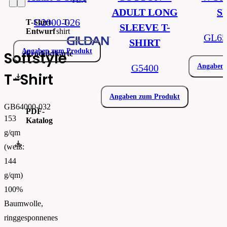
ADULT LONG
S
G2000-026
T-Shirt-
T-
SLEEVE T-
Entwurf
shirt
GL65
SHIRT
Angaben zum Produkt
Softstyle
Produktkarte
G5400
Angaben 
T-Shirt
Produktový list_gib64000.pdf
Angaben zum Produkt
GB64000-032
PDF-
153
Katalog
g/qm
FLIPBOOK_GL - PW - EUR - PRT - 2026 Swatchalog
(weiß:
144
g/qm)
100%
Baumwolle,
ringgesponnenes