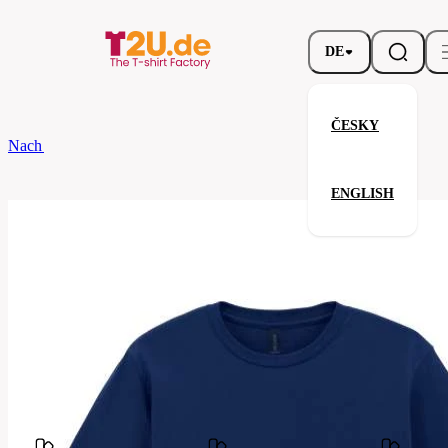
DE
ČESKY
Nach dem Brand
Gildan
Softstyle T-Shirt
ENGLISH
Softstyle T-Shirt
Verwandte Produkte
Parameter
Marke
Gildan
Ihre Zufriedenheit ist unsere Priorität.
GB64000-
Code
032