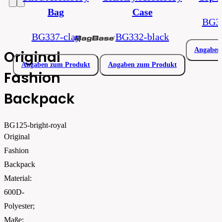
Bag
Case
BG33
BG337-clay
BG332-black
Angaben
Original
Angaben zum Produkt
Angaben zum Produkt
Fashion
Backpack
BG125-bright-royal
Original
Fashion
Backpack
Material:
600D-
Polyester;
Maße: