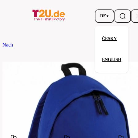
DE
ČESKY
Nach dem Brand
Bagbase
Original Fashion Backpack
ENGLISH
Original Fashion Backpack
Verwandte Produkte
Parameter
Marke
Bagbase
Ihre Zufriedenheit ist unsere Priorität.
BG125-
Code
bright-
royal