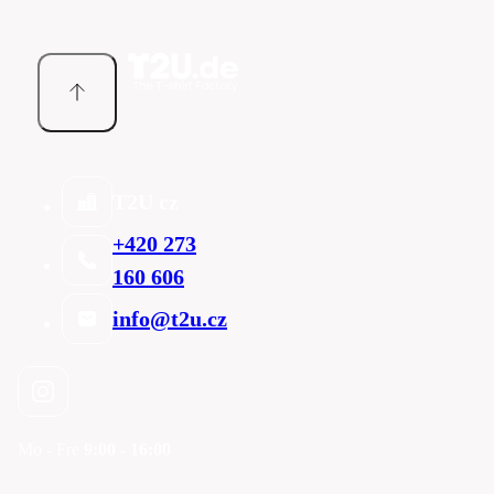
T2U cz
+420 273
160 606
info@t2u.cz
Mo - Fre
9:00 - 16:00