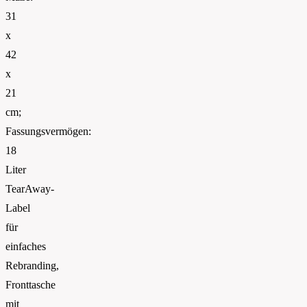
31
x
42
x
21
cm;
Fassungsvermögen:
18
Liter
TearAway-
Label
für
einfaches
Rebranding,
Fronttasche
mit