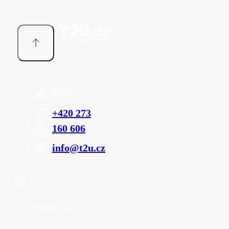
T2U cz
+420 273
160 606
info@t2u.cz
Mo - Fre
9:00 - 16:00