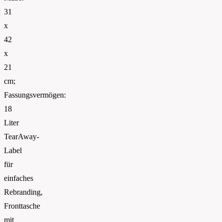
31
x
42
x
21
cm;
Fassungsvermögen:
18
Liter
TearAway-
Label
für
einfaches
Rebranding,
Fronttasche
mit