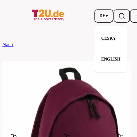
DE
ČESKY
Nach dem Brand
Bagbase
Original Fashion Backpack
ENGLISH
Original Fashion Backpack
Verwandte Produkte
Parameter
Marke
Bagbase
Ihre Zufriedenheit ist unsere Priorität.
BG125-
Code
burgundy