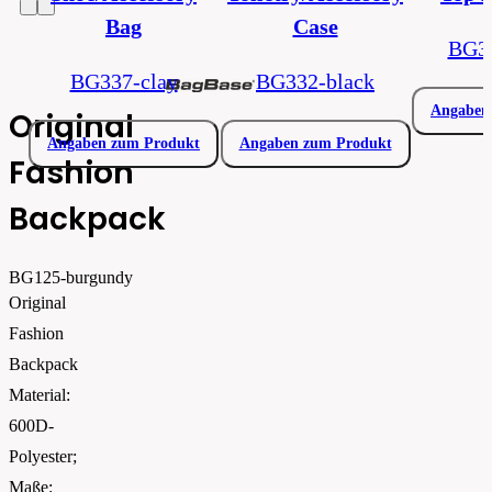
Bag
Case
BG33
BG337-clay
BG332-black
Angaben
Original
Angaben zum Produkt
Angaben zum Produkt
Fashion
Backpack
BG125-burgundy
Original
Fashion
Backpack
Material:
600D-
Polyester;
Maße: