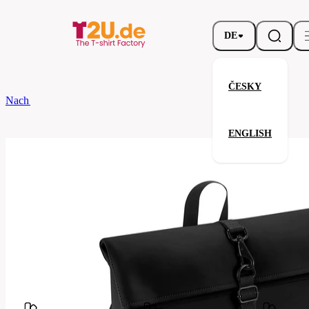
DE
ČESKY
Nach dem Brand
Bagbase
Matte PU Roll-Top Backpack
ENGLISH
Matte PU Roll-Top Backpack
Neuheit
Verwandte Produkte
Parameter
Marke
Bagbase
Ihre Zufriedenheit ist unsere Priorität.
BG335-
Code
black