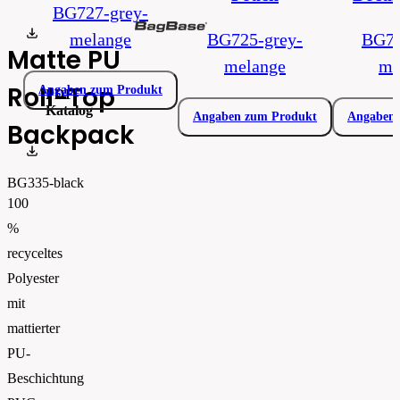
BG727-grey-
Matte PU RollTop Backpack.pdf
melange
BG725-grey-
BG72
Matte PU
melange
me
Roll-Top
Angaben zum Produkt
PDF-
Katalog
Angaben zum Produkt
Angaben 
Backpack
Bagbase_SS26_Lookbook_VIDEO_EN
BG335-black
100
%
recyceltes
Polyester
mit
mattierter
PU-
Beschichtung