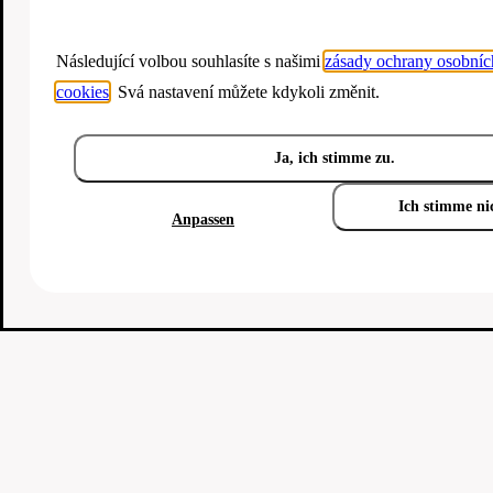
Následující volbou souhlasíte s našimi
zásady ochrany osobníc
cookies
. Svá nastavení můžete kdykoli změnit.
Ja, ich stimme zu.
Ich stimme ni
Anpassen