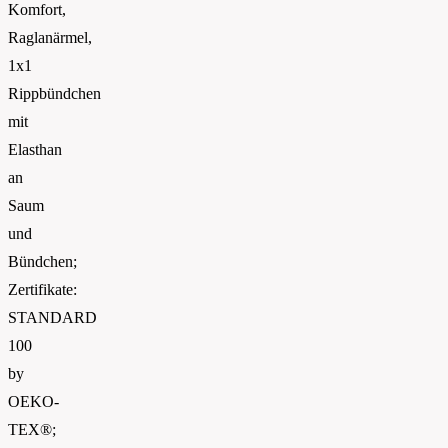
Komfort,
Raglanärmel,
1x1
Rippbündchen
mit
Elasthan
an
Saum
und
Bündchen;
Zertifikate:
STANDARD
100
by
OEKO-
TEX®;