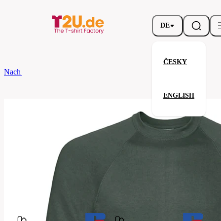
DE
ČESKY
Nach dem Brand
Russell
Classic Sweatshirt
ENGLISH
Classic Sweatshirt
Verwandte Produkte
Parameter
Marke
Russell
Ihre Zufriedenheit ist unsere Priorität.
762M-
Code
Bottle
Green