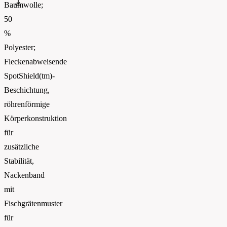
Russell_Athletic_CATALOGUE 2026_EN_WEB
Baumwolle;
50
%
Polyester;
Fleckenabweisende
SpotShield(tm)-
Beschichtung,
röhrenförmige
Körperkonstruktion
für
zusätzliche
Stabilität,
Nackenband
mit
Fischgrätenmuster
für