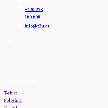
T2U cz
+420 273
160 606
info@t2u.cz
Mo - Fre
9:00 - 16:00
Top-Kategorien
T-shirt
Poloshirt
V-shirt