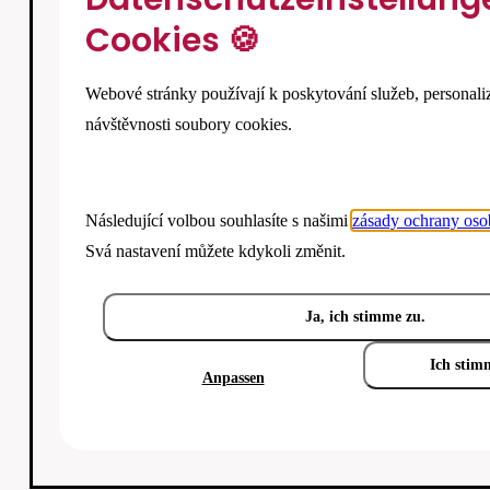
Cookies 🍪
Webové stránky používají k poskytování služeb, personali
návštěvnosti soubory cookies.
Následující volbou souhlasíte s našimi
zásady ochrany oso
Svá nastavení můžete kdykoli změnit.
Ja, ich stimme zu.
Ich stim
Anpassen