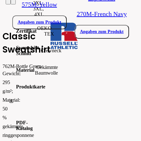
2XL,
575M-Yellow
3XL,
270M-French Navy
4XL
Angaben zum Produkt
OEKO–
Zertifikat
Angaben zum Produkt
Classic
TEX
Sweatshirt
Sweatshirt-
Crewneck
Schnitt
762M-Bottle Green
Gekämmte
Material
Baumwolle
Gewicht:
295
Produktkarte
g/m²;
Material:
237_00--R-762M-0_sizespecs.pdf
50
%
PDF-
gekämmte,
Katalog
ringgesponnene