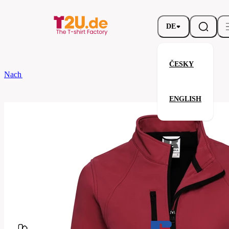
DE
ČESKY
Nach dem Brand
Russell
Ladies' Softshell Jacket
ENGLISH
Ladies' Softshell Jacket
Verwandte Produkte
Parameter
Marke
Russell
Ihre Zufriedenheit ist unsere Priorität.
140F-
Code
Classic
Red