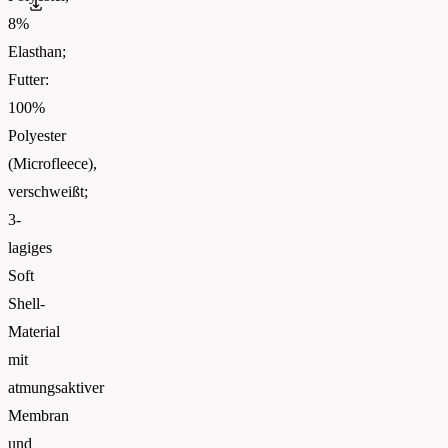
Russell_Athletic_CATALOGUE 2026_EN_WEB
8%
Elasthan;
Futter:
100%
Polyester
(Microfleece),
verschweißt;
3-
lagiges
Soft
Shell-
Material
mit
atmungsaktiver
Membran
und