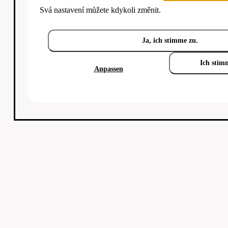
Svá nastavení můžete kdykoli změnit.
Ja, ich stimme zu.
Ich stim
Anpassen