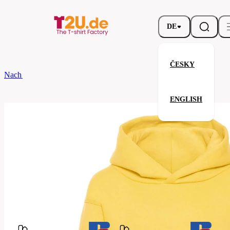
DE
ČESKY
Nach dem Brand
Russell
Children's Hooded Sweatshirt
ENGLISH
Children's Hooded Sweatshirt
Verwandte Produkte
Parameter
Marke
Russell
Ihre Zufriedenheit ist unsere Priorität.
575B-
Code
Yellow