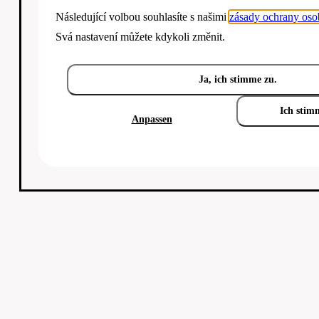
Následující volbou souhlasíte s našimi
zásady ochrany oso
Svá nastavení můžete kdykoli změnit.
Ja, ich stimme zu.
Ich stim
Anpassen