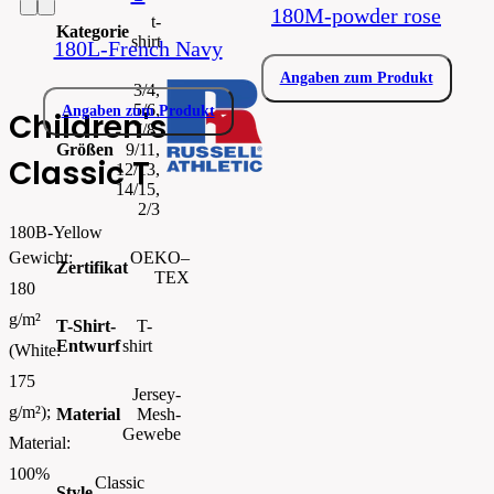
180M-powder rose
t-
Kategorie
shirt
180L-French Navy
Angaben zum Produkt
3/4,
5/6,
Angaben zum Produkt
Children's
7/8,
Größen
9/11,
Classic T
12/13,
14/15,
2/3
180B-Yellow
OEKO–
Gewicht:
Zertifikat
TEX
180
g/m²
T-Shirt-
T-
Entwurf
shirt
(White:
175
Jersey-
g/m²);
Material
Mesh-
Gewebe
Material:
100%
Classic
Style