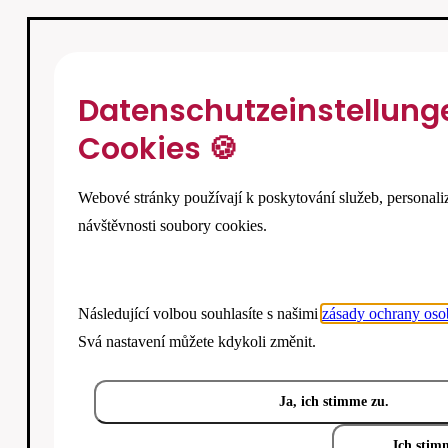
Datenschutzeinstellung
Cookies 🍪
Webové stránky používají k poskytování služeb, personali
návštěvnosti soubory cookies.
Následující volbou souhlasíte s našimi
zásady ochrany oso
Svá nastavení můžete kdykoli změnit.
Ja, ich stimme zu.
Ich stim