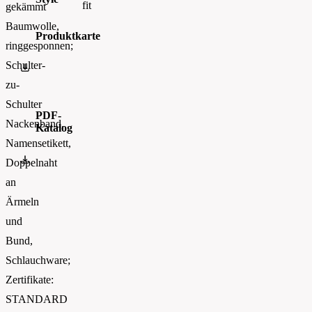
fit
gekämmt
Baumwolle,
Produktkarte
ringgesponnen;
Schulter-
188_00--R-180B-0_sizespecs.pdf
zu-
Schulter
PDF-
Nackenband,
Katalog
Namensetikett,
Russell_Athletic_CATALOGUE 2026_EN_WEB
Doppelnaht
an
Ärmeln
und
Bund,
Schlauchware;
Zertifikate:
STANDARD