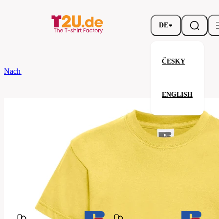
DE
ČESKY
Nach dem Brand
Russell
Children's Classic T
ENGLISH
Children's Classic T
Verwandte Produkte
Parameter
Marke
Russell
Ihre Zufriedenheit ist unsere Priorität.
180B-
Code
Yellow