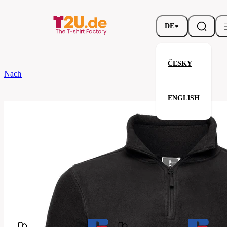
DE
ČESKY
Nach dem Brand
Russell
Unisex Quarter Zip Outdoor Fleece
ENGLISH
Unisex Quarter Zip Outdoor Fle
Verwandte Produkte
Parameter
Marke
Russell
Ihre Zufriedenheit ist unsere Priorität.
874M-
Code
Black