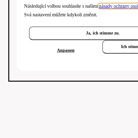
Následující volbou souhlasíte s našimi
zásady ochrany oso
Svá nastavení můžete kdykoli změnit.
Ja, ich stimme zu.
Ich stim
Anpassen