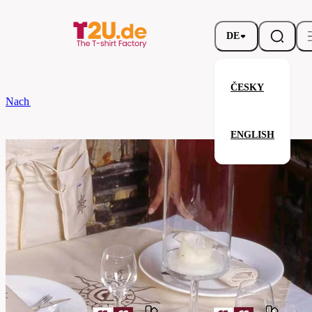
DE
ČESKY
Nach dem Brand
CG
Mitteldecke Arezzo Classic 100 x 100
ENGLISH
Mitteldecke Arezzo Classic 100 
Verwandte Produkte
Parameter
Marke
CG
Ihre Zufriedenheit ist unsere Priorität.
08130-
Code
01-
sand