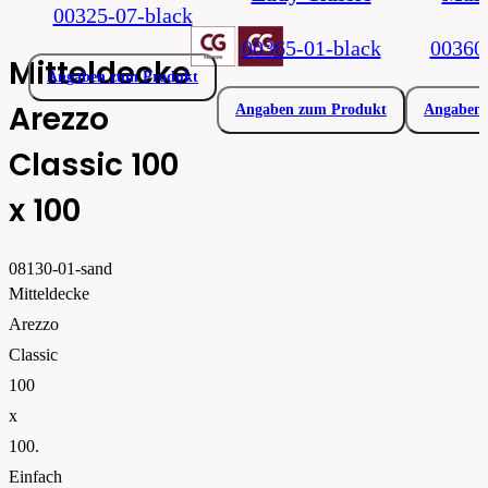
00325-07-black
00365-01-black
00360
Mitteldecke
Angaben zum Produkt
Arezzo
Angaben zum Produkt
Angaben 
Classic 100
x 100
08130-01-sand
Mitteldecke
Arezzo
Classic
100
x
100.
Einfach