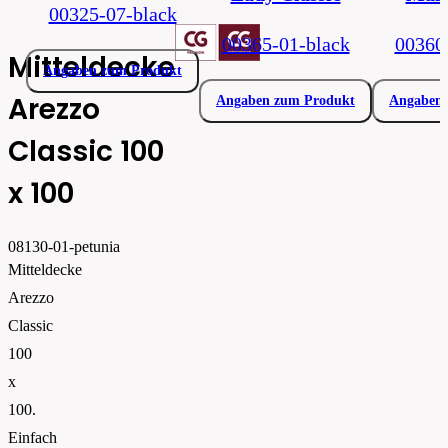
00325-07-black
00365-01-black
00360
Mitteldecke
Angaben zum Produkt
Arezzo
Angaben zum Produkt
Angaben 
Classic 100
x 100
08130-01-petunia
Mitteldecke
Arezzo
Classic
100
x
100.
Einfach