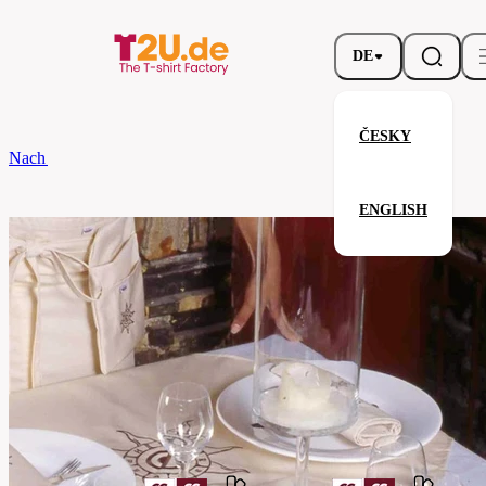
DE
ČESKY
Nach dem Brand
CG
Mitteldecke Arezzo Classic 100 x 100
ENGLISH
Mitteldecke Arezzo Classic 100 
Verwandte Produkte
Parameter
Marke
CG
Ihre Zufriedenheit ist unsere Priorität.
08130-
Code
01-
petunia