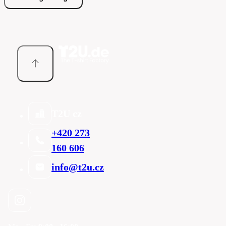
T2U cz
+420 273
160 606
info@t2u.cz