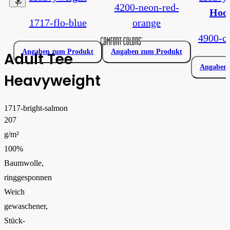
1717_sizespecs.pdf
4200-neon-red-
Hoo
1717-flo-blue
orange
4900-c
Angaben zum Produkt
Angaben zum Produkt
Adult Tee
Angaben 
Heavyweight
1717-bright-salmon
207
g/m²
100%
Baumwolle,
ringgesponnen
Weich
gewaschener,
Stück-