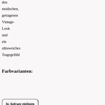
den
modischen,
getragenen
Vintage-
Look
und
ein
ultraweiches
Tragegefühl
Farbvarianten:
In Anfrage einfügen