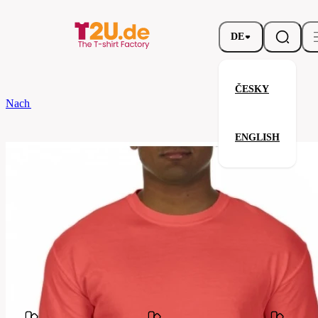
DE
ČESKY
Nach dem Brand
COMFORT COLORS
Adult Tee Heavyweight
ENGLISH
Adult Tee Heavyweight
Verwandte Produkte
Parameter
COMFORT
Marke
COLORS
Ihre Zufriedenheit ist unsere Priorität.
1717-
Code
bright-
salmon