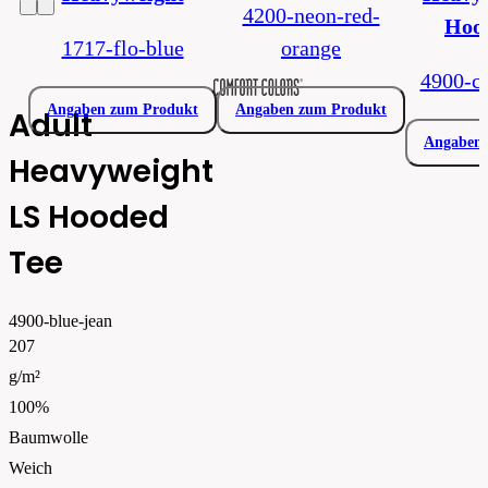
4200-neon-red-
Hoo
1717-flo-blue
orange
4900-c
Angaben zum Produkt
Angaben zum Produkt
Adult
Angaben 
Heavyweight
LS Hooded
Tee
4900-blue-jean
207
g/m²
100%
Baumwolle
Weich