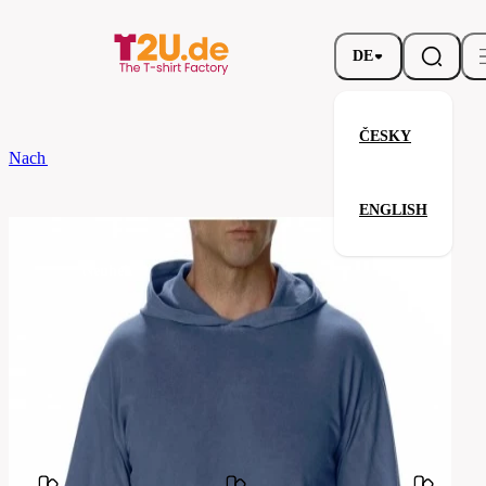
DE
ČESKY
Nach dem Brand
COMFORT COLORS
Adult Heavyweight LS Hoo
ENGLISH
Adult Heavyweight LS Hooded 
Neuheit
Verwandte Produkte
Parameter
COMFORT
Marke
COLORS
Ihre Zufriedenheit ist unsere Priorität.
4900-
Code
blue-
jean