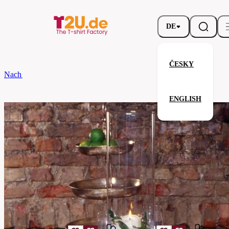
DE
ČESKY
Nach dem Brand
CG
Tischlaufer Arezzo Classic 45 x 170
ENGLISH
Tischlaufer Arezzo Classic 45 x 
Verwandte Produkte
Parameter
Marke
CG
Ihre Zufriedenheit ist unsere Priorität.
08110-
Code
01-
neptune