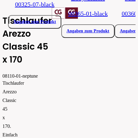
00325-07-black
00365-01-black
00360
Tischlaufer
Angaben zum Produkt
Arezzo
Angaben zum Produkt
Angaben 
Classic 45
x 170
08110-01-neptune
Tischlaufer
Arezzo
Classic
45
x
170.
Einfach