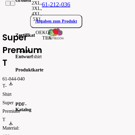
Größen
2XL,
61-212-036
3XL,
4XL,
5XL
Angaben zum Produkt
OEKO–
Super
Zertifikat
TEX
Premium
T-Shirt-
T-
Entwurf
shirt
T
Produktkarte
61-044-040
ecom_PrintableSellSheet
T-
Shirt
Super
PDF-
Katalog
Premium
T
FOTL-Digital_Catalogue2026-EN-AW
Material: