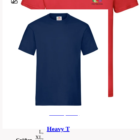
Barvy
Classic
Style
fit
Jersey-
Material
Mesh-
Gewebe
Herren
Ausführung
(Unisex)
t-
Kategorie
shirt
Herren (Unisex)
S,
M,
Heavy T
L,
XL,