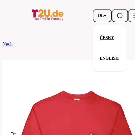
DE
ČESKY
Nach dem Brand
Fruit of the Loom
Super Premium T
ENGLISH
Super Premium T
Verwandte Produkte
Parameter
Fruit
Marke
of the
Ihre Zufriedenheit ist unsere Priorität.
Loom
61-
Code
044-
040