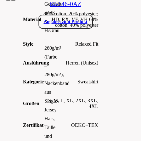
62-146-0AZ
Gewicht:
Weiß
80% cotton, 20% polyester;
Material
HD, RX, VF, VH 60%
&
Angaben zum Produkt
cotton, 40% polyester
H/Grau
–
Style
Relaxed Fit
260g/m²
(Farbe
Ausführung
Herren (Unisex)
–
280g/m²);
Kategorie
Sweatshirt
Nackenband
aus
S, M, L, XL, 2XL, 3XL,
Single-
Größen
4XL
Jersey
Hals,
Zertifikat
OEKO–TEX
Taille
und