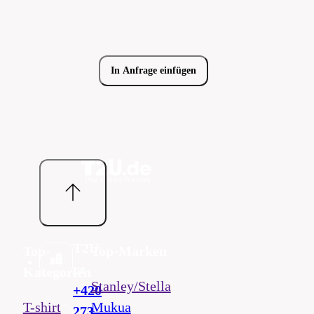
In Anfrage einfügen
T2U
Top-
Top-Marken
cz
Kategorien
Stanley/Stella
+420
T-shirt
Mukua
273