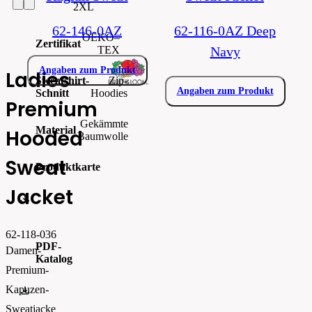
2XL
62-146-0AZ
62-116-0AZ Deep
OEKO–
Zertifikat
TEX
Navy
Angaben zum Produkt
Ladies
Sweatshirt-
Zip-
Angaben zum Produkt
Schnitt
Hoodies
Premium
Gekämmte
Material
Hooded
Baumwolle
Sweat
Produktkarte
Jacket
0621180.pdf
62-118-036
PDF-
Damen-
Katalog
Premium-
Kapuzen-
FOTL-Digital_Catalogue2026-EN-AW
Sweatjacke