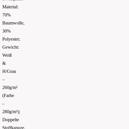
Material:
70%
Baumwolle,
30%
Polyester;
Gewicht:
Weiß
&
H/Grau
–
260g/m²
(Farbe
–
280g/m²);
Doppelte
Stoffkapuze,