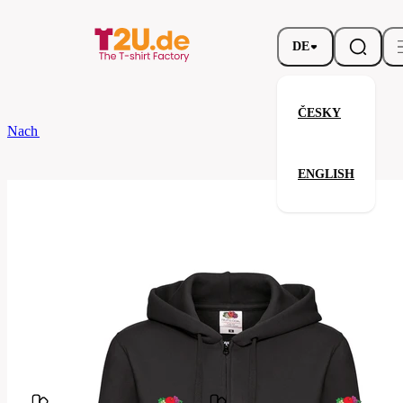
DE
ČESKY
Nach dem Brand
Fruit of the Loom
Ladies Premium Hooded Sweat Ja
ENGLISH
Ladies Premium Hooded Sweat 
Verwandte Produkte
Parameter
Fruit
Marke
of the
Ihre Zufriedenheit ist unsere Priorität.
Loom
62-
Code
118-
036