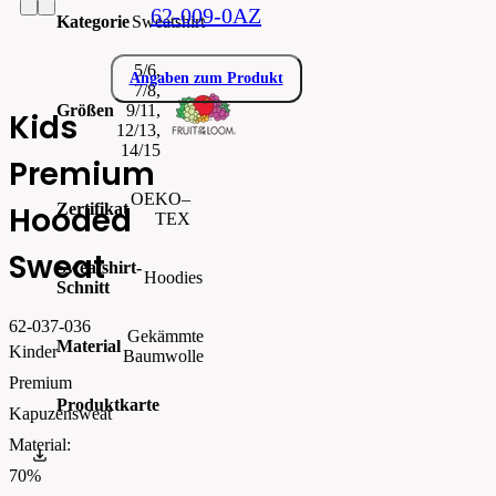
62-009-0AZ
Kategorie
Sweatshirt
5/6,
Angaben zum Produkt
7/8,
Größen
9/11,
Kids
12/13,
14/15
Premium
OEKO–
Zertifikat
Hooded
TEX
Sweat
Sweatshirt-
Hoodies
Schnitt
62-037-036
Gekämmte
Material
Kinder
Baumwolle
Premium
Produktkarte
Kapuzensweat
Material:
0620370.pdf
70%