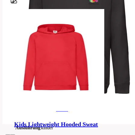
Barvy
70%
cotton,
Material
30%
polyester
5-
6,
7-
8,
9-
Größen
11,
12-
13,
14-
kinder
15
Kids Lightweight Hooded Sweat
Ausführung
kinder