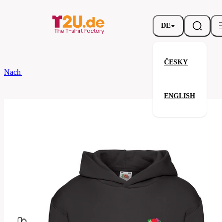
DE
ČESKY
Nach dem Brand
Fruit of the Loom
Kids Premium Hooded Sweat
ENGLISH
Kids Premium Hooded Sweat
Verwandte Produkte
Parameter
Fruit
Marke
of the
Ihre Zufriedenheit ist unsere Priorität.
Loom
62-
Code
037-
036