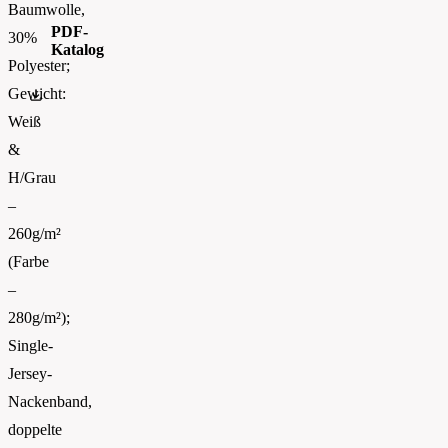
Baumwolle,
PDF-
30%
Katalog
Polyester;
Gewicht:
FOTL-Digital_Catalogue2026-EN-AW
Weiß
&
H/Grau
–
260g/m²
(Farbe
–
280g/m²);
Single-
Jersey-
Nackenband,
doppelte