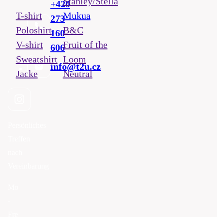
Stanley/Stella
+420
T-shirt
Mukua
273
Poloshirt
B&C
160
V-shirt
Fruit of the
606
Sweatshirt
Loom
info@t2u.cz
Jacke
Neutral
Persönliches
Treffen
nach
Vereinbarung
Mo
-
Fre