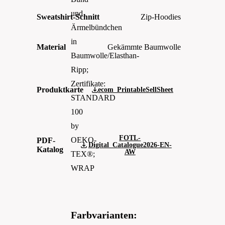
und
Sweatshirt-Schnitt
Zip-Hoodies
Ärmelbündchen
in
Material
Gekämmte Baumwolle
Baumwolle/Elasthan-
Ripp;
Zertifikate:
Produktkarte
ecom_PrintableSellSheet
STANDARD
100
by
FOTL-
OEKO-
PDF-
Digital_Catalogue2026-EN-
Katalog
AW
TEX®;
WRAP
Farbvarianten: