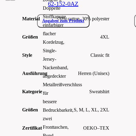
62-152-0AZ
Doppelte
Stoffkapuze,
Material
70% cotton, 30% polyester
Angaben zum Produkt
einfarbiger
flacher
Größen
4XL
Kordelzug,
Single-
Style
Classic fit
Jersey-
Nackenband,
Ausführung
Herren (Unisex)
abgedeckter
Metallreißverschluss
Kategorie
Sweatshirt
für
bessere
Größen
S, M, L, XL, 2XL
Bedruckbarkeit,
zwei
Fronttaschen,
Zertifikat
OEKO–TEX
Bund