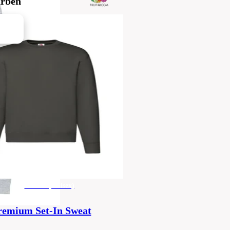
arben
Herren (Unisex)
remium Set-In Sweat