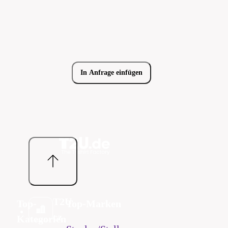
In Anfrage einfügen
T2U
Top-
Top-Marken
cz
Kategorien