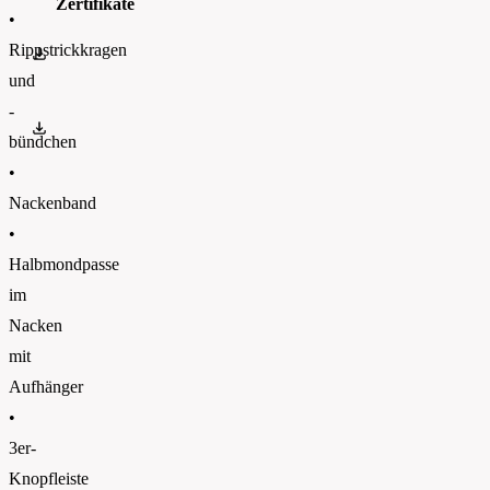
Zertifikate
•
Rippstrickkragen
OEKO-TEX 100
und
-
PETA
bündchen
•
Nackenband
•
Halbmondpasse
im
Nacken
mit
Aufhänger
•
3er-
Knopfleiste