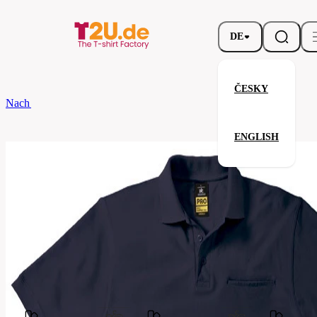
DE
ČESKY
Nach dem Brand
B&C
ENERGY PRO
ENGLISH
ENERGY PRO
Verwandte Produkte
Parameter
Marke
B&C
Ihre Zufriedenheit ist unsere Priorität.
PUC11-
Code
navy