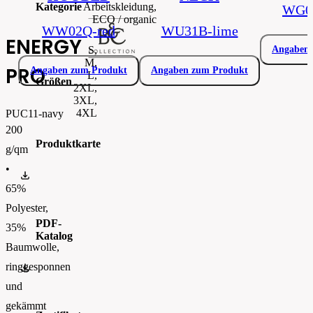
Kategorie
Arbeitskleidung,
WG00
ECO / organic
WW02Q-red
WU31B-lime
ENERGY
S,
Angaben 
M,
PRO
Angaben zum Produkt
Angaben zum Produkt
L,
Größen
2XL,
3XL,
4XL
PUC11-navy
200
Produktkarte
g/qm
•
PUC11.pdf
65%
Polyester,
PDF-
35%
Katalog
Baumwolle,
ringgesponnen
BC_CATALOGUE_2023_ENFinal.pdf
und
gekämmt