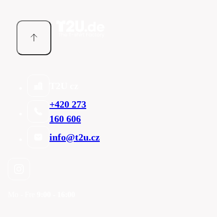
T2U cz
+420 273
160 606
info@t2u.cz
Mo - Fre
9:00 - 16:00