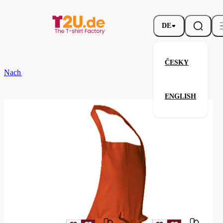
DE
ČESKY
Nach dem Brand
CG
Schurze Verona 110 Classic
ENGLISH
Schurze Verona 110 Classic
Verwandte Produkte
Parameter
Marke
CG
Ihre Zufriedenheit ist unsere Priorität.
00130-
Code
01-
orange