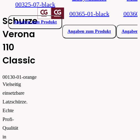
00325-07-black
00365-01-black
00360
Schurze
Angaben zum Produkt
Verona
Angaben zum Produkt
Angaben 
110
Classic
00130-01-orange
Vielseitig
einsetzbare
Latzschürze.
Echte
Profi-
Qualität
in