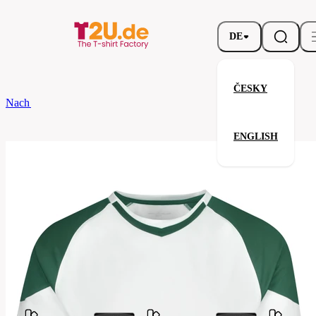
DE
ČESKY
Nach dem Brand
James Nicholson
Team-Ts
ENGLISH
Team-Ts
Verwandte Produkte
Parameter
James
Marke
Nicholson
Ihre Zufriedenheit ist unsere Priorität.
JN338-
Code
white-
green