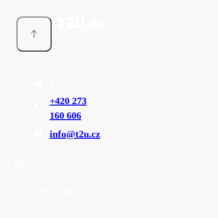
T2U cz
+420 273
160 606
info@t2u.cz
Mo - Fre
9:00 - 16:00