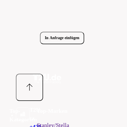
In Anfrage einfügen
T2U
Top-
Top-Marken
cz
Kategorien
Stanley/Stella
+420