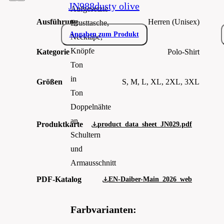
JN988dusty olive
Aufgesetzte
Ausführung
Herren (Unisex)
Brusttasche,
Angaben zum Produkt
Necktape,
Knöpfe
Kategorie
Polo-Shirt
Ton
in
Größen
S, M, L, XL, 2XL, 3XL
Ton
Doppelnähte
an
Produktkarte
product_data_sheet_JN029.pdf
Schultern
und
Armausschnitt
PDF-Katalog
EN-Daiber-Main_2026_web
Farbvarianten: