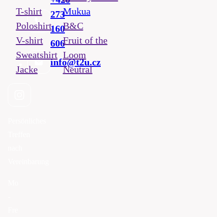
T-shirt
Mukua
273
Poloshirt
B&C
160
V-shirt
Fruit of the
606
Sweatshirt
Loom
info@t2u.cz
Jacke
Neutral
Persönliches
Treffen
nach
Vereinbarung
Mo
-
Fre