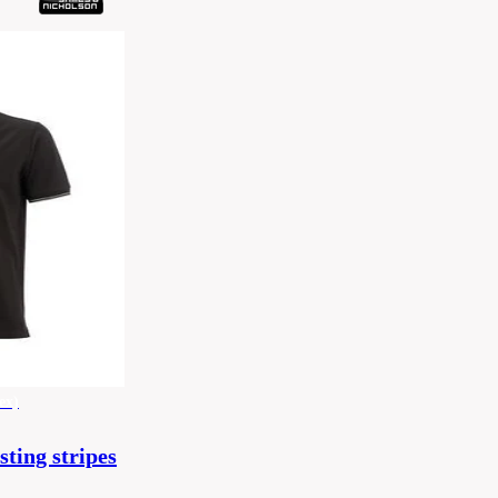
ex)
sting stripes