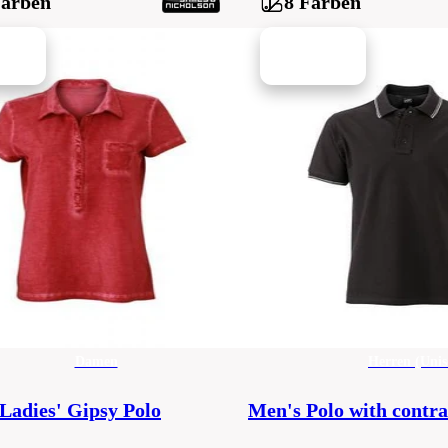
Farben
8 Farben
Damen
Herren (Unis
Ladies' Gipsy Polo
Men's Polo with contra