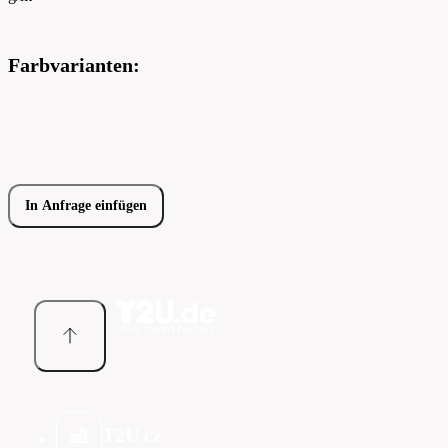
Farbvarianten:
In Anfrage einfügen
T2U cz