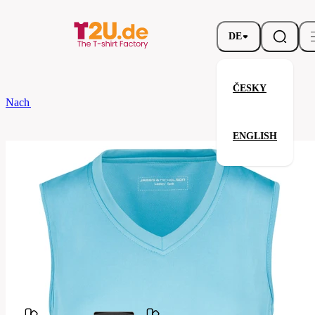
DE
ČESKY
Nach dem Brand
James Nicholson
Ladies' Running Tank
ENGLISH
Ladies' Running Tank
Verwandte Produkte
Parameter
James
Marke
Nicholson
Ihre Zufriedenheit ist unsere Priorität.
JN315-
Code
ocean-
white