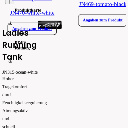
JN469-tomato-black
Produktkarte
JN470-white-white
Angaben zum Produkt
product_data_sheet_JN315.pdf
Angaben zum Produkt
Ladies'
Running
PDF-
Katalog
Tank
EN-Daiber-Main_2026_web
JN315-ocean-white
Hoher
Tragekomfort
durch
Feuchtigkeitsregulierung
Atmungsaktiv
und
schnell