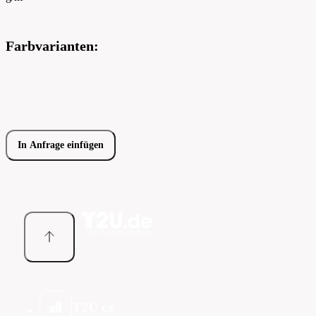
Farbvarianten:
In Anfrage einfügen
T2U cz