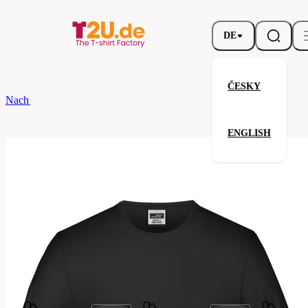
DE
ČESKY
Nach dem Brand
James Nicholson
Elastic-T Long-Sleeved
ENGLISH
Elastic-T Long-Sleeved
Verwandte Produkte
Parameter
James
Marke
Nicholson
Ihre Zufriedenheit ist unsere Priorität.
JN056-
Code
black