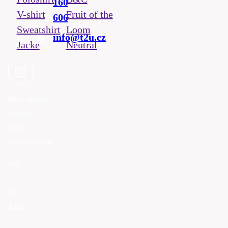
160
V-shirt
Fruit of the
606
Sweatshirt
Loom
info@t2u.cz
Jacke
Neutral
Persönliches
Treffen
nach
Vereinbarung
Mo
-
Fre
9:00
-