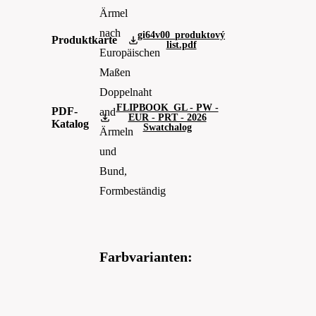
Ärmel
nach
gi64v00_produktový
Produktkarte
list.pdf
Europäischen
Maßen
Doppelnaht
FLIPBOOK_GL - PW -
PDF-
and
EUR - PRT - 2026
Katalog
Swatchalog
Ärmeln
und
Bund,
Formbeständig
Farbvarianten: