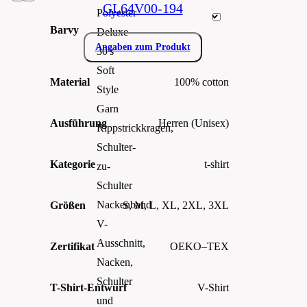
GL64V00-194
Polyester
Barvy
Deluxe
Angaben zum Produkt
30's
Soft
Material
100% cotton
Style
Garn
Ausführung
Herren (Unisex)
Rippstrickkragen,
Schulter-
Kategorie
t-shirt
zu-
Schulter
Nackenband
Größen
S, M, L, XL, 2XL, 3XL
V-
Ausschnitt,
Zertifikat
OEKO–TEX
Nacken,
Schulter
T-Shirt-Entwurf
V-Shirt
und