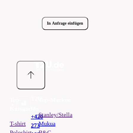
In Anfrage einfügen
T2U
Top-
Top-Marken
cz
Kategorien
Stanley/Stella
+420
T-shirt
Mukua
273
Poloshirt
B&C