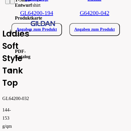
Entwurf
shirt
GL64200-194
G64200-042
Produktkarte
Angaben zum Produkt
Angaben zum Produkt
Ladies'
gil64200.pdf
Soft
PDF-
Style
Katalog
Tank
FLIPBOOK_GL - PW - EUR - PRT - 2026 Swatchalog
Top
GL64200-032
144-
153
g/qm