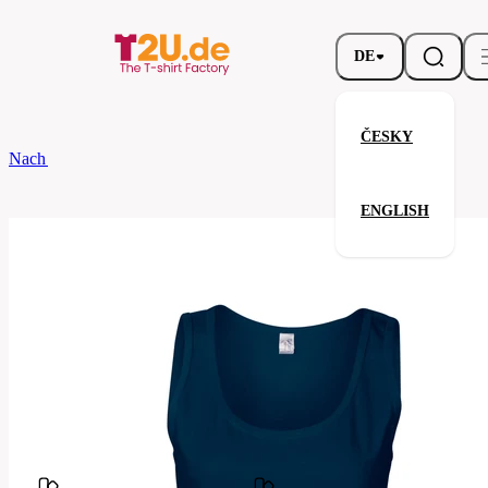
DE
ČESKY
Nach dem Brand
Gildan
Ladies' Soft Style Tank Top
ENGLISH
Ladies' Soft Style Tank Top
Verwandte Produkte
Parameter
Marke
Gildan
Ihre Zufriedenheit ist unsere Priorität.
GL64200-
Code
032